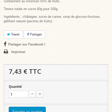
contiennent au minimum
55% de fruits
.
Teneur totale en sucre 60g pour 100g.
Ingrédients
: châtaigne, sucre de canne, sirop de glucose-fructose,
gélifiant naturel (pectine de fruits).
Tweet
Partager
Partager sur Facebook !
Imprimer
7,43 €
TTC
Quantité
Ajouter au panier