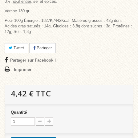
3%,
œuf entier
, sel et épices.
Verrine 130 gr.
Pour 100g Énergie : 1827Kj/442Kcal, Matières grasses : 42g dont
Acides gras saturés : 14g, Glucides : 3,8g dont sucres : 3g, Protéines :
12g, Sel : 1,3g
Tweet
Partager
Partager sur Facebook !
Imprimer
4,42 €
TTC
Quantité