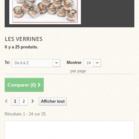
LES VERRINES
Il y a 25 produits.
Tri
Montrer
De A à Z
24
par page
Comparer (
0
)
1
2
Afficher tout
Résultats 1 - 24 sur 25.