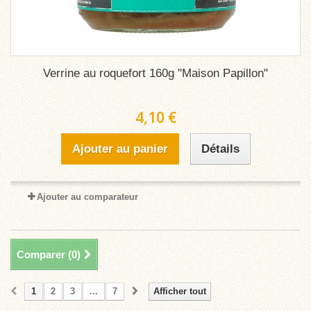
Verrine au roquefort 160g "Maison Papillon"
4,10 €
Ajouter au panier
Détails
Ajouter au comparateur
Comparer (
0
)
1
2
3
...
7
Afficher tout